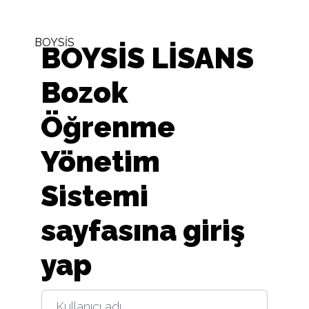
Ana içeriğe git
BOYSİS
BOYSİS LİSANS
Bozok
Öğrenme
Yönetim
Sistemi
sayfasına giriş
yap
Kullanıcı adı